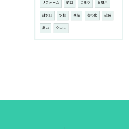
リフォーム
蛇口
つまり
お風呂
排水口
水栓
凍結
老朽化
破裂
臭い
クロス