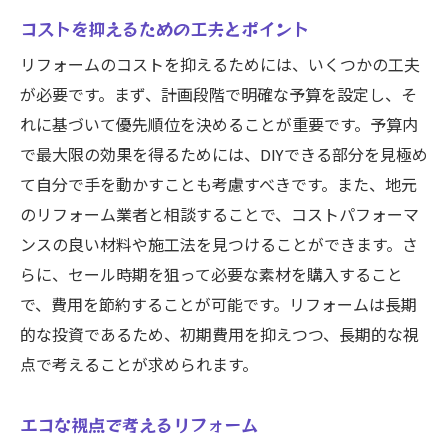
居住性を高めるための間取り変更
コストを抑えるための工夫とポイント
断熱性能を向上させるリフォーム方法
リフォームのコストを抑えるためには、いくつかの工夫
家族構成に合わせたリフォームアイデア
が必要です。まず、計画段階で明確な予算を設定し、そ
リフォーム後の住環境改善のチェックポイ
れに基づいて優先順位を決めることが重要です。予算内
ント
で最大限の効果を得るためには、DIYできる部分を見極め
地域特性を活かす仙台市泉区での賢いリフォー
て自分で手を動かすことも考慮すべきです。また、地元
ム戦略
のリフォーム業者と相談することで、コストパフォーマ
泉区の気候に適したリフォーム方法
ンスの良い材料や施工法を見つけることができます。さ
地元の素材を使用したリフォームの利点
らに、セール時期を狙って必要な素材を購入すること
地域の特性を反映したデザイン選び
で、費用を節約することが可能です。リフォームは長期
地域の歴史を活かしたリノベーション例
的な投資であるため、初期費用を抑えつつ、長期的な視
点で考えることが求められます。
仙台市泉区特有の課題を解決する工夫
リフォームで地域に貢献する方法
エコな視点で考えるリフォーム
仙台市泉区でのリフォーム成功の鍵は質を落と