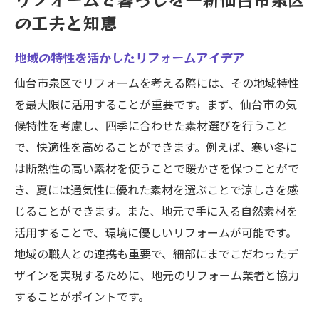
費用対効果を最大化仙台市泉区でのリフォーム
の工夫と知恵
の秘訣
地域の特性を活かしたリフォームアイデア
予算内で最大効果を得るためのプランニン
グ
仙台市泉区でリフォームを考える際には、その地域特性
を最大限に活用することが重要です。まず、仙台市の気
信頼できる地元業者の選び方
候特性を考慮し、四季に合わせた素材選びを行うこと
費用対効果の高いリフォーム素材の選定
で、快適性を高めることができます。例えば、寒い冬に
DIYで節約するためのアイデア
は断熱性の高い素材を使うことで暖かさを保つことがで
補助金や助成金を活用したリフォーム
き、夏には通気性に優れた素材を選ぶことで涼しさを感
長期的な視点で考えるリフォーム投資
じることができます。また、地元で手に入る自然素材を
住まいの快適さを追求仙台市泉区でのリフォー
活用することで、環境に優しいリフォームが可能です。
ム事例
地域の職人との連携も重要で、細部にまでこだわったデ
リフォームで改善された快適な生活事例
ザインを実現するために、地元のリフォーム業者と協力
実際のリフォーム事例から学ぶポイント
することがポイントです。