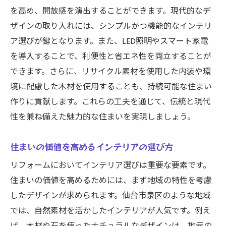
家族全員が満足するリフォームの秘訣
を高め、開放感を演出することができます。現代的なデ
計画段階からのリスク管理
ザインの取り入れには、シンプルかつ機能的なインテリ
信頼できるパートナーとの連携
ア選びが鍵となります。また、LED照明やスマート家電
仙台市泉区でのリフォームで生活の質を向上さ
を導入することで、利便性と省エネ性を両立することが
せる方法
できます。さらに、リサイクル素材を使用した内装や環
日常生活を快適にする設備の選び方
境に配慮した木材を使用することも、持続可能な住まい
作りに貢献します。これらの工夫を通じて、伝統と現代
収納スペースを増やすためのリフォーム
性を兼ね備えた魅力的な住まいを実現しましょう。
自然光を最大限に取り入れるデザイン
健康に配慮した素材選び
住まいの価値を高めるインテリアの選び方
ペットに優しいリフォームアイデア
リフォームにおいてインテリア選びは重要な要素です。
コミュニティとつながる住環境づくり
住まいの価値を高めるためには、まず地域の特性を考慮
成功事例に学ぶ仙台市泉区でのリフォームの最
したデザインが求められます。仙台市泉区のような地域
良プラン
では、自然素材を活かしたインテリアが人気です。例え
地元で成功したリフォームの実例紹介