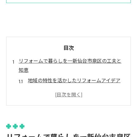
目次
リフォームで暮らしを一新仙台市泉区の工夫と
知恵
地域の特性を活かしたリフォームアイデア
コストを抑えるための工夫とポイント
エコな視点で考えるリフォーム
古い家を現代風にリモデルする方法
住まいの価値を高めるインテリアの選び方
リフォーム前に知っておきたい法律と規制
リフォームで暮らしを一新仙台市泉区