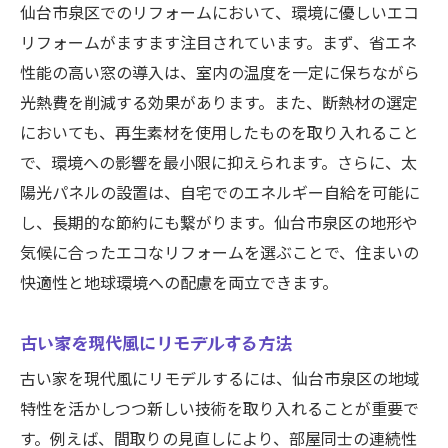
仙台市泉区でのリフォームにおいて、環境に優しいエコ
さない節約術
リフォームがますます注目されています。まず、省エネ
安価な素材で高品質を実現するテクニック
性能の高い窓の導入は、室内の温度を一定に保ちながら
専門家のアドバイスを賢く活用する方法
光熱費を削減する効果があります。また、断熱材の選定
無駄を省くための計画の立て方
においても、再生素材を使用したものを取り入れること
見積もりの注意点と交渉術
で、環境への影響を最小限に抑えられます。さらに、太
後悔しないためのリフォームチェックリス
陽光パネルの設置は、自宅でのエネルギー自給を可能に
ト
し、長期的な節約にも繋がります。仙台市泉区の地形や
サステナブルなリフォームを目指して
気候に合ったエコなリフォームを選ぶことで、住まいの
快適性と地球環境への配慮を両立できます。
理想の住まいを手に入れる仙台市泉区でのリフ
ォーム計画
古い家を現代風にリモデルする方法
理想の住まいのイメージを具体化する方法
古い家を現代風にリモデルするには、仙台市泉区の地域
プロジェクト管理でスムーズな進行を実現
特性を活かしつつ新しい技術を取り入れることが重要で
未来を見据えた柔軟な設計プラン
す。例えば、間取りの見直しにより、部屋同士の連続性