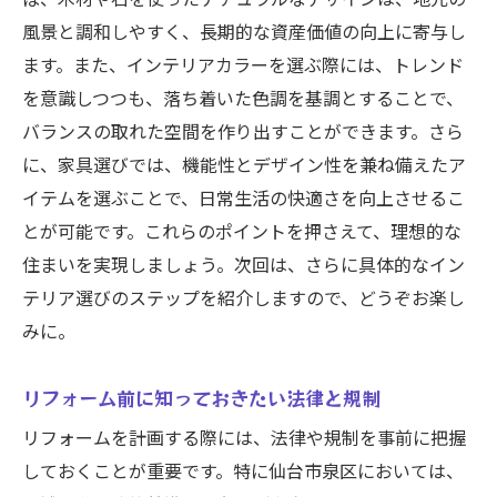
ば、木材や石を使ったナチュラルなデザインは、地元の
成功事例から学ぶリスク回避策
風景と調和しやすく、長期的な資産価値の向上に寄与し
顧客満足度の高いリフォームの特徴
ます。また、インテリアカラーを選ぶ際には、トレンド
を意識しつつも、落ち着いた色調を基調とすることで、
施工後のメンテナンス方法
バランスの取れた空間を作り出すことができます。さら
リフォームのビフォーアフターで見る効果
に、家具選びでは、機能性とデザイン性を兼ね備えたア
成功事例に基づいた費用と効果の分析
イテムを選ぶことで、日常生活の快適さを向上させるこ
とが可能です。これらのポイントを押さえて、理想的な
住まいを実現しましょう。次回は、さらに具体的なイン
テリア選びのステップを紹介しますので、どうぞお楽し
みに。
リフォーム前に知っておきたい法律と規制
リフォームを計画する際には、法律や規制を事前に把握
しておくことが重要です。特に仙台市泉区においては、