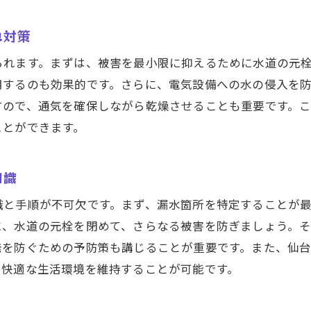
専門家が推奨する修理のゴールデンタイム
急対策
水漏れ修理のタイミングを逃さないためのヒント
仙台市の水漏れ修理で失敗しないための業者選びのポイン
られます。まずは、被害を最小限に抑えるために水道の元
用するのも効果的です。さらに、電気設備への水の侵入を
信頼できる修理業者の選び方
すので、通気を確保しながら乾燥させることも重要です。
評判と実績が示す業者の信頼性
ことができます。
水漏れ修理業者選びで注意したい契約内容
仙台市での業者選びに必要な事前調査
知識
業者選びに役立つ口コミとレビューの見方
識と手順が不可欠です。まず、漏水箇所を特定することが
適正価格で安心の修理を受けるためのポイント
に、水道の元栓を閉めて、さらなる被害を防ぎましょう。
仙台市での水漏れ修理前に確認しておくべきチェックリス
発を防ぐための予防策も講じることが重要です。また、仙
修理前に把握しておくべき水漏れの状況
、快適な生活環境を維持することが可能です。
仙台市での修理前に用意するべき書類と情報
水漏れ修理の準備を円滑に進めるための手順