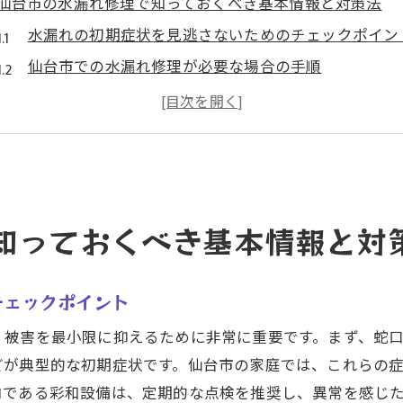
仙台市の水漏れ修理で知っておくべき基本情報と対策法
水漏れの初期症状を見逃さないためのチェックポイン
仙台市での水漏れ修理が必要な場合の手順
水漏れの原因を特定するための自己診断方法
水漏れによる二次被害を防ぐための緊急対策
効果的な水漏れ修理を行うための基本知識
水漏れ修理後の確認作業と注意点
水漏れ修理専門家が教える仙台市での早期対応のコツ
知っておくべき基本情報と対
早期発見が鍵！水漏れの初期段階での対応策
仙台市の専門家が推奨する水漏れ修理のタイミング
チェックポイント
緊急時に役立つ水漏れトラブルへの即時対応法
、被害を最小限に抑えるために非常に重要です。まず、蛇
水漏れを未然に防ぐための予防策とその重要性
どが典型的な初期症状です。仙台市の家庭では、これらの
水漏れ被害を最小限に抑えるための連絡先一覧
ロである彩和設備は、定期的な点検を推奨し、異常を感じ