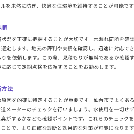
プロに依頼すべき水漏れ修理の判断基準
ブルを未然に防ぎ、快適な住環境を維持することが可能です
水漏れ問題を防ぐための仙台市での定期メンテナンスの重
定期点検で水漏れを未然に防ぐ！そのポイント
手順
仙台市での水漏れトラブルを防ぐ予防的メンテナンス
害状況を正確に把握することが大切です。水漏れ箇所を確
定期メンテナンスが持つ長期的な利点
を選定します。地元の評判や実績を確認し、迅速に対応で
水道設備の寿命を延ばすためのメンテナンス方法
もりを依頼します。この際、見積もりが無料であるか確認
水漏れ防止に効果的なメンテナンススケジュール
要に応じて定期点検を依頼することをお勧めします。
セルフメンテナンスとプロフェッショナルの役割分担
専門家に聞く！仙台市における水漏れ修理の適切なタイミ
断方法
水漏れ予兆を見逃さないための注意点
の原因を的確に特定することが重要です。仙台市でよくあ
仙台市での修理依頼が遅れるリスクとは
水道メーターのチェックを行いましょう。水使用を一切せ
早期修理がもたらす経済的メリット
異臭がするかなども確認ポイントです。これらのチェック
ることで、より正確な診断と効果的な対策が可能になります
水漏れ修理を急ぐべきタイミングの見極め