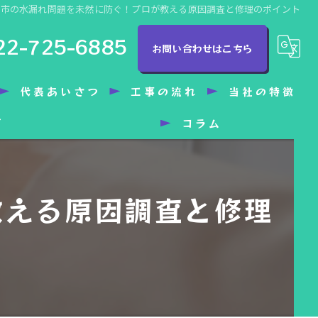
台市の水漏れ問題を未然に防ぐ！プロが教える原因調査と修理のポイント
22-725-6885
お問い合わせはこちら
代表あいさつ
工事の流れ
当社の特徴
グ
コラム
トイレ
洗面所
教える原因調査と修理
水漏れ
バリアフリー
水回り