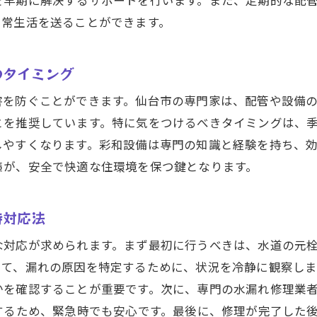
を早期に解決するサポートを行います。また、定期的な配
日常生活を送ることができます。
水漏れ修理がもたらす安心と快適さ
住環境を守るための水道設備の見直し
のタイミング
水漏れ修理の成功例から学ぶ住環境改善の秘訣
安全な住まいを実現するための地域のサポート体制
害を防ぐことができます。仙台市の専門家は、配管や設備
とを推奨しています。特に気をつけるべきタイミングは、
しやすくなります。彩和設備は専門の知識と経験を持ち、
策が、安全で快適な住環境を保つ鍵となります。
時対応法
な対応が求められます。まず最初に行うべきは、水道の元
して、漏れの原因を特定するために、状況を冷静に観察し
かを確認することが重要です。次に、専門の水漏れ修理業
するため、緊急時でも安心です。最後に、修理が完了した