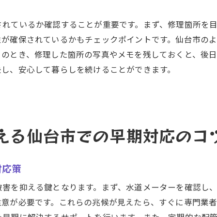
事前に確認したい修理業者の資格と保証
されているか確認することが重要です。まず、修理箇所を
修理前に知っておくべき水漏れの原因と影響
性が確保されているかもチェックポイントです。仙台市の
安全な修理を行うための環境づくり
このとき、修理した箇所の写真やメモを残しておくと、後
仙台市の水漏れトラブルを未然に防ぐための原因調査の方
決し、安心して暮らしを続けることができます。
効果的な原因調査のための基本ステップ
仙台市での水漏れ原因特定に必要なツール
原因調査で見落としがちなポイント
える仙台市での早期対応のコ
水漏れ原因を特定するための専門家のアプローチ
原因調査を行う際の注意点と安全対策
水漏れ原因を特定するためのチェックポイント
対応策
水漏れ修理を通じて仙台市で安全な住環境を築くヒント
被害を抑える鍵となります。まず、水道メーターを確認し
修理後の定期的なフォローアップの重要性
注意が必要です。これらの兆候が見えたら、すぐに専門業
安全な住環境を維持するための心がけ