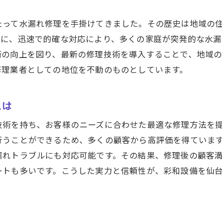
コミで広がる彩和設備の信頼性
たって水漏れ修理を手掛けてきました。その歴史は地域の
理業者選びで失敗しないためのチェックポイント
特に、迅速で的確な対応により、多くの家庭が突発的な水
和設備の長期保証と安心の理由
術の向上を図り、最新の修理技術を導入することで、地域
台市内での豊富な実績の紹介
修理業者としての地位を不動のものとしています。
とは
技術を持ち、お客様のニーズに合わせた最適な修理方法を
行うことができるため、多くの顧客から高評価を得ていま
漏れトラブルにも対応可能です。その結果、修理後の顧客
ートも多いです。こうした実力と信頼性が、彩和設備を仙