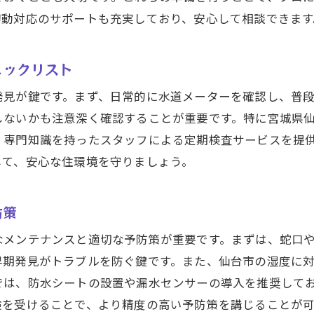
フターサービスで長期的な安心を提供
初動対応のサポートも充実しており、安心して相談できます
域社会への貢献と信頼の構築
を守るために知っておきたい水漏れ修理のポイント
ェックリスト
漏れを見逃さないためのサイン
発見が鍵です。まず、日常的に水道メーターを確認し、普
漏れの原因別修理法の比較
しないかも注意深く確認することが重要です。特に宮城県
IYでできる簡単な修理テクニック
、専門知識を持ったスタッフによる定期検査サービスを提
漏れがもたらす健康被害とその防止策
して、安心な住環境を守りましょう。
理業者に依頼する際の選び方
理後のメンテナンス方法とは
防策
での水漏れ修理は彩和設備にお任せ！経験豊富なプロの対
なメンテナンスと適切な予防策が重要です。まずは、蛇口
績豊富なプロフェッショナル集団の紹介
早期発見がトラブルを防ぐ鍵です。また、仙台市の湿度に
ストパフォーマンスに優れた修理の流れ
では、防水シートの設置や漏水センサーの導入を推奨して
検を受けることで、より精度の高い予防策を講じることが
夜でも駆けつける迅速対応の秘密