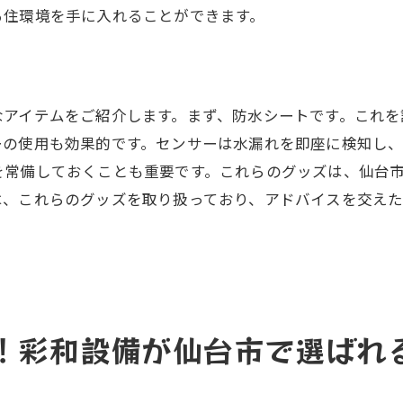
る住環境を手に入れることができます。
元での豊富な修理事例と教訓
理依頼から完了までのスムーズな流れ
客様から寄せられる信頼の声
なアイテムをご紹介します。まず、防水シートです。これを
は急な対応が鍵！彩和設備のスピード修理の裏側に迫る
ーの使用も効果的です。センサーは水漏れを即座に検知し
急時の対応体制とその運用方法
を常備しておくことも重要です。これらのグッズは、仙台
速対応を可能にする技術と設備
は、これらのグッズを取り扱っており、アドバイスを交えた
和設備のスピード修理が支持される理由
急修理の成功事例とその背後
ピード対応におけるスタッフの役割
間をロスしないための事前準備
で信頼できる水漏れ修理業者を探すなら彩和設備がおすす
！彩和設備が仙台市で選ばれ
和設備が選ばれる理由とは？
漏れ修理における地域密着型サービス