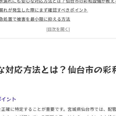
水漏れにも安心な対応方法とは？仙台市の彩和設備が教え
漏れが発生した際にまず確認すべきポイント
急処置で被害を最小限に抑える方法
ロに相談する前に知っておくべきこと
期発見で水漏れ被害を防ぐためのチェックリスト
漏れトラブルを未然に防ぐための予防策
和設備が推奨する水漏れ対策グッズ
修理で差がつく！彩和設備が仙台市で選ばれる理由
な対応方法とは？仙台市の彩
和設備の歴史と信頼性の裏付け
評価を得ている修理スタッフの実力とは
客様の声から見る彩和設備の評判
ポイント
元密着で得られる安心感
を正確に特定することが重要です。宮城県仙台市では、配
術力とお客様対応のバランス