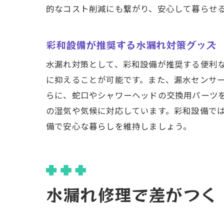
的なコスト削減にも繋がり、安心して暮らせ
地
修
彩和設備が推奨する水漏れ対策グッズ
お
水漏れ対策として、彩和設備が推奨する便利
水漏れ
に抑えることが可能です。また、漏水センサ
緊
らに、蛇口やシャワーヘッドの交換用パーツ
迅
の湿気や気候に対応しています。彩和設備で
彩
備で安心な暮らしを維持しましょう。
緊
ス
時
仙台市
水漏れ修理で差がつく
彩
水