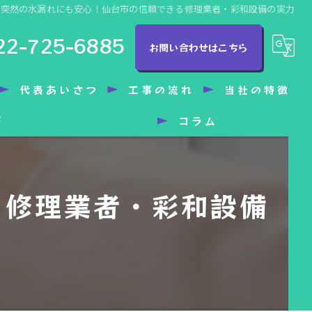
突然の水漏れにも安心！仙台市の信頼できる修理業者・彩和設備の実力
22-725-6885
お問い合わせはこちら
代表あいさつ
工事の流れ
当社の特徴
グ
コラム
トイレ
洗面所
る修理業者・彩和設備
水漏れ
バリアフリー
水回り