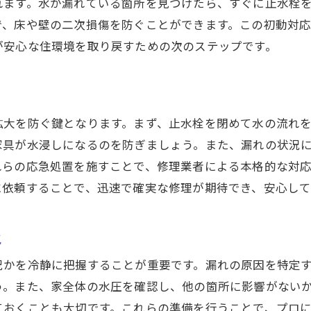
れます。水が漏れている箇所を見つけたら、すぐに止水栓
合他社と比べた際の彩和設備の強み
で、床や壁の二次損傷を防ぐことができます。この初動対
確実な水漏れ修理を実現する彩和設備の技術力を徹底解剖
が安心な住環境を取り戻すための次のステップです。
新技術を駆使した修理方法の紹介
験豊富な技術者による確実な修理
門的な機材を用いたトラブル解決の流れ
拡大を防ぐ鍵となります。まず、止水栓を閉めて水の流れ
和設備が誇るトレーニング制度
家具が水浸しになるのを防ぎましょう。また、漏れの状況
理後のフォローアップ体制について
れらの応急処置を施すことで、修理業者による本格的な対
発防止に向けた取り組みと実績
に依頼することで、迅速で確実な修理が期待でき、安心し
て任せられる仙台市の修理業者、彩和設備のサービスの魅
和設備の幅広いサービス内容
と
確な料金体系で安心のサポート
況かを冷静に把握することが重要です。漏れの原因を特定
客様第一主義のカスタマーサービス
う。また、家全体の水圧を確認し、他の箇所に影響がない
4時間対応可能な安心感
ておくことも大切です。これらの準備を行うことで、プロ