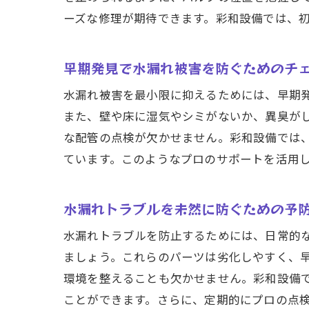
ア
ーズな修理が期待できます。彩和設備では、
地
住環境
早期発見で水漏れ被害を防ぐためのチ
水
水漏れ被害を最小限に抑えるためには、早期
水
また、壁や床に湿気やシミがないか、異臭が
D
な配管の点検が欠かせません。彩和設備では
水
ています。このようなプロのサポートを活用
修
修
水漏れトラブルを未然に防ぐための予
仙台市
水漏れトラブルを防止するためには、日常的
実
ましょう。これらのパーツは劣化しやすく、
コ
環境を整えることも欠かせません。彩和設備
ことができます。さらに、定期的にプロの点
深