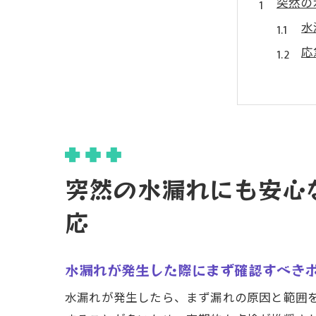
突然の
水
応
プ
早
水
彩
水漏れ
突然の水漏れにも安心
彩
応
高
お
水漏れが発生した際にまず確認すべき
地
水漏れが発生したら、まず漏れの原因と範囲
技