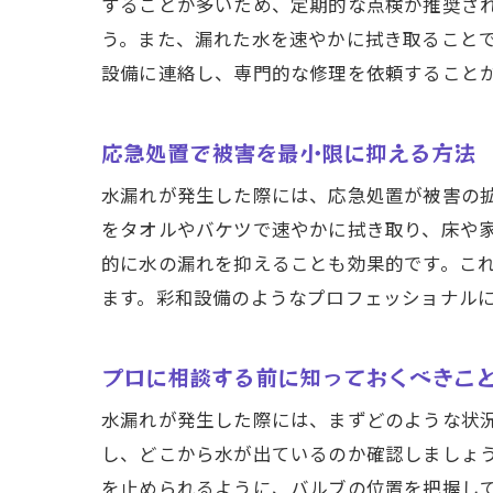
することが多いため、定期的な点検が推奨さ
競
う。また、漏れた水を速やかに拭き取ること
迅速で
設備に連絡し、専門的な修理を依頼すること
最
経
応急処置で被害を最小限に抑える方法
専
水漏れが発生した際には、応急処置が被害の
彩
をタオルやバケツで速やかに拭き取り、床や
修
的に水の漏れを抑えることも効果的です。こ
再
ます。彩和設備のようなプロフェッショナル
安心し
彩
プロに相談する前に知っておくべきこ
明
水漏れが発生した際には、まずどのような状
お
し、どこから水が出ているのか確認しましょ
2
を止められるように、バルブの位置を把握し