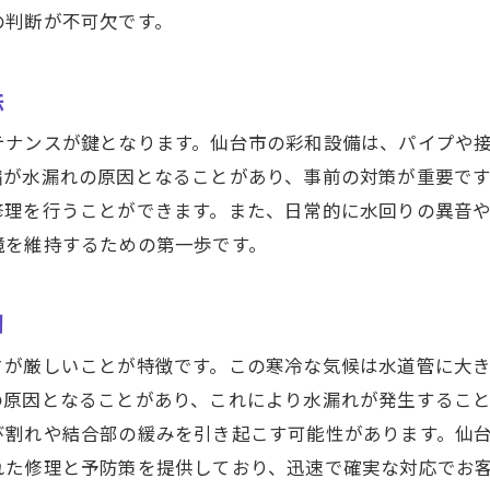
日々進化する技術への対応力
の判断が不可欠です。
漏れ修理のプロフェッショナルが解説する仙台市での迅速
緊急時の迅速な対応が求められる理由
法
迅速対応を支える社内体制
テナンスが鍵となります。仙台市の彩和設備は、パイプや
水漏れ修理における時間管理のポイント
縮が水漏れの原因となることがあり、事前の対策が重要で
仙台市内での交通手段の工夫
修理を行うことができます。また、日常的に水回りの異音
地域密着型サービスの利点
境を維持するための第一歩です。
トラブルを未然に防ぐための早期発見
台市の水漏れトラブルを迅速解決する彩和設備の信頼性
因
信頼性を裏付ける過去の実績紹介
さが厳しいことが特徴です。この寒冷な気候は水道管に大
地域住民からの高い評価
の原因となることがあり、これにより水漏れが発生するこ
彩和設備のスタッフ教育プログラム
び割れや結合部の緩みを引き起こす可能性があります。仙
れた修理と予防策を提供しており、迅速で確実な対応でお
長年の経験が育む信頼の秘訣