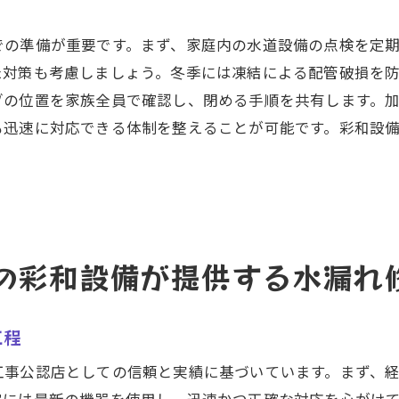
予防保全サービスの活用法
での準備が重要です。まず、家庭内の水道設備の点検を定
定期点検がもたらす安心
た対策も考慮しましょう。冬季には凍結による配管破損を
専門技術の研磨に向けた取り組み
ブの位置を家族全員で確認し、閉める手順を共有します。加
台市の水漏れに強い彩和設備の最新技術と実績
も迅速に対応できる体制を整えることが可能です。彩和設
最新技術を活用した修理事例
実績が示す彩和設備の信頼度
革新的な技術を取り入れる挑戦
技術者への継続的な教育と訓練
の彩和設備が提供する水漏れ
技術交流会で得た知見の紹介
仙台市内での実績とその意義
台市の彩和設備が提供する水漏れトラブル解決の真髄
工程
彩和設備のサービス哲学
工事公認店としての信頼と実績に基づいています。まず、
お客様のニーズに応える柔軟性