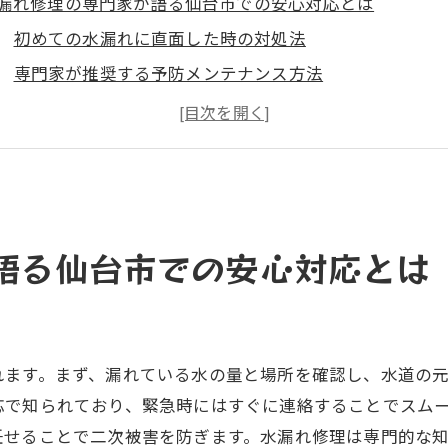
漏れ修理の専門家が語る仙台市での安心対応とは
初めての水漏れに直面した時の対処法
専門家が推奨する予防メンテナンス方法
仙台市の気候が引き起こす水漏れの原因
水漏れが発生した際の費用と時間の概算
水漏れ修理に必要な専門知識と技術
水漏れに備えるための家庭での準備
台市指定工事公認店の彩和設備が提供する水漏れ修理のプ
語る仙台市での安心対応とは
彩和設備のプロフェッショナルな修理工程
お客様第一主義の対応に込められた思い
信頼を築くためのコミュニケーションの重要性
れます。まず、漏れている水の量と場所を確認し、水道の
修理後のアフターケアがもたらす安心感
応で知られており、緊急時にはすぐに連絡することでスム
公認店としての責任と誇り
任せることで二次被害を防ぎます。水漏れ修理は専門的な