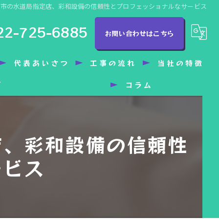
台市の水道局指定店、彩和設備の信頼性とプロフェッショナルなサービス
22-725-6885
お問い合わせはこちら
代表あいさつ
工事の流れ
当社の特徴
グ
コラム
トイレ
洗面所
店、彩和設備の信頼性
水漏れ
ービス
バリアフリー
水回り