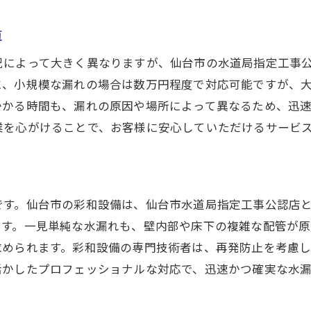
持続可能な修理を実現するための取り組み
算
信頼性を保つための品質管理
和設備の水漏れ修理サービスが選ばれる理由を徹底解説
況によって大きく異なりますが、仙台市の水道局指定工事
に、小規模な漏れの場合は数万円程度で対応可能ですが、
多数の選択肢から選ばれる理由
かかる時間も、漏れの原因や場所によって異なるため、迅
お客様の声に応えるサービスの開発
業を心がけることで、お客様に安心していただけるサービ
料金とサービスのバランス
環境に配慮した修理方法
地域イベントへの積極的な参加
です。仙台市の彩和設備は、仙台市水道局指定工事公認店
修理後のサポート体制の充実
です。一見単純な水漏れも、壁内部や床下の複雑な配管が
台市の水漏れ修理で重要な早期発見と彩和設備の専門技術
求められます。彩和設備の専門技術者は、再発防止を考慮
早期発見がもたらす費用削減効果
活かしたプロフェッショナルな対応で、迅速かつ確実な水
水漏れ検知技術の進化
専門的な診断法の紹介