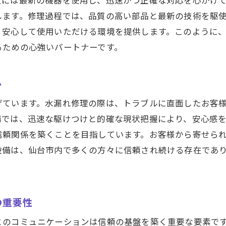
定には最新の機器を使用し、迅速かつ正確な対応を心がけ
します。修理過程では、品質の高い部品と最新の技術を駆
地域社会への貢献活動
、安心して使用いただける環境を提供します。このように
サービス品質を支えるチームワーク
るための心強いパートナーです。
顧客満足を追求する姿勢
未来を見据えた持続可能な取り組み
い
げています。水漏れ修理の際は、トラブルに直面したお客
場では、迅速な駆けつけと的確な現状把握により、安心感
信頼関係を築くことを目指しています。お客様から寄せら
設備は、仙台市内で多くの方々に信頼され続ける存在であ
の重要性
とのコミュニケーションは信頼の基盤を築く重要な要素で