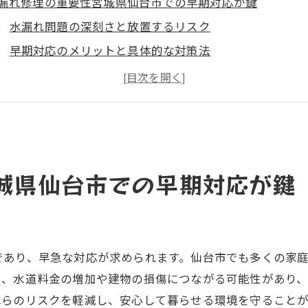
漏れ修理の重要性宮城県仙台市での早期対応が鍵
水漏れ問題の深刻さと放置するリスク
早期対応のメリットと具体的な対策法
仙台市における早期対応の事例紹介
専門業者への迅速な相談がもたらす安心
水漏れの早期発見に役立つツールと技術
地域密着型業者による迅速な対応の重要性
和設備が提供する水漏れ検査驚くべき効果と信頼性
城県仙台市での早期対応が鍵
最新技術を駆使した水漏れ検査の手法
信頼できる検査結果を得るためのポイント
検査事例：彩和設備の成功例から学ぶ
であり、早急な対応が求められます。仙台市でも多くの家
検査の信頼性を高めるための取り組み
と、水道料金の増加や建物の損傷につながる可能性があり
お客様の安心感を支える技術とサービス
れらのリスクを軽減し、安心して暮らせる環境を守ること