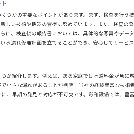
ント
申請が通るためのポイントと注意事項
いくつかの重要なポイントがあります。まず、検査を行う
減免制度を活用するメリットと制限
、新しい技術や機器の習得に努めています。また、検査の
相談窓口の利用法とサポート体制
さらに、検査後の報告書においては、具体的な写真やデー
高い水漏れ修理計画を立てることができ、安心してサービス
くつか紹介します。例えば、ある家庭では水道料金が急に
下で小さな漏れがあることが判明。当社の経験豊富な技術
うに、早期の発見と対応が不可欠です。彩和設備では、豊