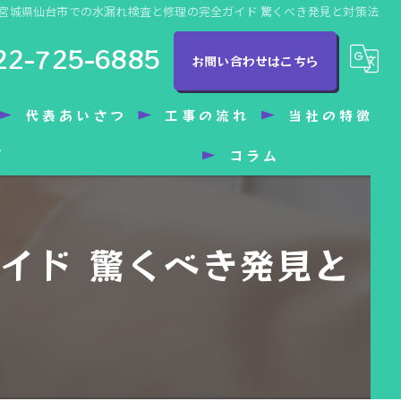
宮城県仙台市での水漏れ検査と修理の完全ガイド 驚くべき発見と対策法
22-725-6885
お問い合わせはこちら
代表あいさつ
工事の流れ
当社の特徴
グ
コラム
トイレ
洗面所
イド 驚くべき発見と
水漏れ
バリアフリー
水回り