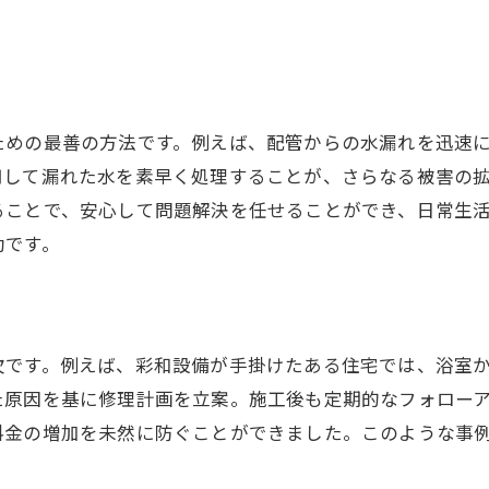
宮城県仙台市での実績と顧客満足度
でもできる簡単な水漏れチェック方法とその効果
自宅でできる簡単な水漏れチェック法
水漏れチェックに必要な道具と準備
ための最善の方法です。例えば、配管からの水漏れを迅速
チェックがもたらす予防効果と安心感
用して漏れた水を素早く処理することが、さらなる被害の
気になるポイントを見逃さないコツ
ることで、安心して問題解決を任せることができ、日常生
DIY水漏れチェックでの注意点
効です。
プロの視点から見る効果的なチェック方法
な水道料金増加の原因とは水漏れ修理で安心を取り戻す
水道料金の異常増加が示すサイン
欠です。例えば、彩和設備が手掛けたある住宅では、浴室
水漏れが料金に与える影響とその仕組み
た原因を基に修理計画を立案。施工後も定期的なフォロー
宮城県仙台市での水道料金増加事例
料金の増加を未然に防ぐことができました。このような事
早期修理で料金を抑える具体的手法