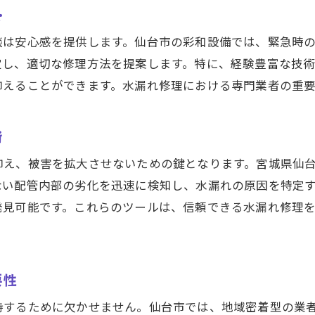
信頼できる修理業者の選定ポイント
心
料金トラブルを防ぐための事前対策
談は安心感を提供します。仙台市の彩和設備では、緊急時
台市で信頼できる水漏れ修理業者の選び方とポイント
定し、適切な修理方法を提案します。特に、経験豊富な技
抑えることができます。水漏れ修理における専門業者の重
信頼できる業者選びのチェックポイント
仙台市での口コミ評価と評判の重要性
術
料金透明性を確保するための見積もり比較
業者の技術力を見極める判断基準
抑え、被害を拡大させないための鍵となります。宮城県仙
アフターサービスと保証内容の確認
ない配管内部の劣化を迅速に検知し、水漏れの原因を特定
発見可能です。これらのツールは、信頼できる水漏れ修理
地域密着型業者のメリットと選び方
漏れの再発防止に向けた日常点検のすすめ安心のためのス
再発防止のための定期点検の重要性
要性
日常点検で見落としがちなポイント
持するために欠かせません。仙台市では、地域密着型の業
簡単にできる日常点検の手法