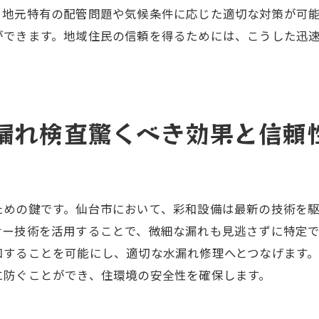
、地元特有の配管問題や気候条件に応じた適切な対策が可
家全体のチェックリストを活用する
ができます。地域住民の信頼を得るためには、こうした迅
点検結果を活かした修繕計画の立て方
プロによる定期点検サービスの活用
急時に頼れる水漏れ修理業者を見つける方法
業者を探す際の注意点
漏れ検査驚くべき効果と信頼
緊急時に備えるための事前登録のすすめ
口コミサイトでの信頼できる情報収集法
緊急対応力を高めるための準備
ための鍵です。仙台市において、彩和設備は最新の技術を
24時間対応業者の選び方と比較ポイント
サー技術を活用することで、微細な漏れも見逃さずに特定
道料金の減免申請を活用するための手続きガイド
知することを可能にし、適切な水漏れ修理へとつなげます
水道料金減免申請の基礎知識
に防ぐことができ、住環境の安全性を確保します。
申請手続きの流れと必要書類
仙台市での減免申請の具体的事例