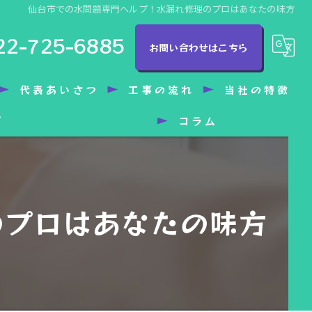
仙台市での水問題専門ヘルプ！水漏れ修理のプロはあなたの味方
22-725-6885
お問い合わせはこちら
代表あいさつ
工事の流れ
当社の特徴
グ
コラム
トイレ
洗面所
水漏れ
のプロはあなたの味方
バリアフリー
水回り