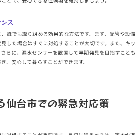
ることで、安心できる住環境を維持しましょう。
普段からできる水漏れ防止のためのケア
予防策の実施で長持ちする設備の選び方
ナンス
定期的な設備点検のメリットとその成果
は、誰でも取り組める効果的な方法です。まず、配管や設
台市の住まいを守るための水漏れ修理と定期点検のすすめ
発見した場合はすぐに対処することが大切です。また、キ
住まいを守るための水漏れ修理の意義
。さらに、漏水センサーを設置して早期発見を目指すこと
定期点検で住まいの価値を守る方法
防ぎ、安心して暮らすことができます。
修理と点検を効果的に組み合わせるコツ
住まいの安心を保つための定期的なケア
水漏れ修理のプロによる定期点検のすすめ
る仙台市での緊急対応策
住まいの長寿命化のためにできること
漏れ修理のプロが解説！仙台市での信頼できるサポート体
信頼できるサポート体制の構築方法
プロのサポートがもたらす安心感