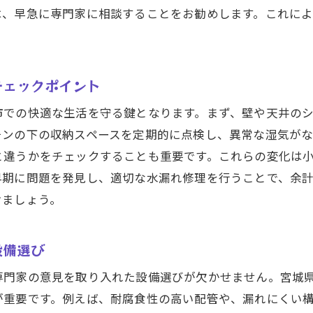
水漏れ発生時にこれだけはやっておきたいこと
は、早急に専門家に相談することをお勧めします。これに
台市での水漏れ問題を迅速に解決！プロの技術を活用しよ
専門的な修理技術を活かした迅速な対応事例
最新の修理技術とその効果的な活用法
チェックポイント
プロの技術で安心を手に入れるためのポイント
市での快適な生活を守る鍵となります。まず、壁や天井の
水漏れ修理の技術革新とその利点
チンの下の収納スペースを定期的に点検し、異常な湿気が
専門家による問題診断と修理プランの提案
と違うかをチェックすることも重要です。これらの変化は
早期に問題を発見し、適切な水漏れ修理を行うことで、余
技術的なサポートとアフターケアの重要性
けましょう。
漏れ修理の重要性と仙台市での信頼できる業者選びのコツ
信頼できる業者の特徴と選び方
設備選び
口コミから見る信頼度の高い修理業者
業者選びで失敗しないための確認事項
専門家の意見を取り入れた設備選びが欠かせません。宮城
が重要です。例えば、耐腐食性の高い配管や、漏れにくい
見積もり比較でわかる業者の信頼度