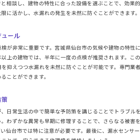
者と相談し、建物の特性に合った設備を選ぶことで、効果
信頼できる業者が提供する保証内容
大限に活かし、水漏れの発生を未然に防ぐことができます
業者選びで重視すべきポイントと注意点
台市で安心の水漏れ修理を提供する彩和設備の魅力
ジュール
彩和設備の特徴とその強み
点検が非常に重要です。宮城県仙台市の気候や建物の特性
利用者から見た彩和設備の評価と口コミ
年以上の建物では、半年に一度の点検が推奨されます。こ
彩和設備が提供する安心のサポート体制
用を抑えつつ水漏れを未然に防ぐことが可能です。専門業
顧客満足度が高い理由とその秘密
めることができます。
彩和設備のスタッフによる専門的な対応
仙台市で選ばれる理由とその実績
防策
漏れ修理のプロが教える仙台市での予防策とメンテナンス
が、日常生活の中で簡単な予防策を講じることでトラブル
水漏れを防ぐための定期メンテナンスの重要性
う。わずかな異常も早期に修理することで、さらなる被害
予防策を実践することで得られる安心感
高い仙台市では特に注意が必要です。最後に、漏水センサー
プロが推奨する効果的なメンテナンス方法