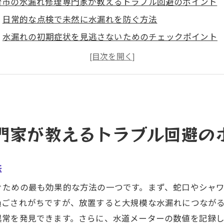
台市の水漏れ修理専門家が教えるトラブル回避のポイント
日常的な点検で未然に水漏れを防ぐ方法
水漏れの初期症状を見逃さないためのチェックポイント
専門家が推奨する水漏れ防止のための設備選び
定期点検の重要性とその効果的なスケジュール
水漏れ修理のプロが教えるトラブル予防策
自分でできる簡単な水漏れ予防メンテナンス
漏れ修理のプロが語る仙台市での緊急対応策
門家が教えるトラブル回避の
水漏れ発生時の応急処置方法
仙台市での緊急修理サービスの選び方
法
緊急時に役立つ修理キットの準備方法
ぐための最も効果的な方法の一つです。まず、蛇口やシャ
水漏れトラブルを迅速に解決するためのステップ
過ごされがちですが、放置すると大規模な水漏れにつなが
専門業者への迅速な連絡方法と準備する情報
異常を発見できます。さらに、水道メーターの数値を記録