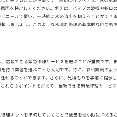
速に対処することが重要です。最初に行うべきは、家の水
の原因を特定してください。例えば、パイプの破損や蛇口
サポート体制が充実した業者の選び方
やビニールで覆い、一時的に水の流出を抑えることができ
水漏れ修理での安心サポートの重要性
依頼しましょう。このような水漏れ修理の基本的な応急処
プロのサポートを受けるメリットとその効果
仙台市での安心サポートを実現する方法
合、信頼できる緊急修理サービスを選ぶことが重要です。
験を持つ業者を選ぶことも大切です。特に、彩和設備のよ
て任せることができます。さらに、見積もりを事前に提示
。これらのポイントを抑えて、信頼できる緊急修理サービ
に修理キットを準備しておくことで被害を最小限に抑える