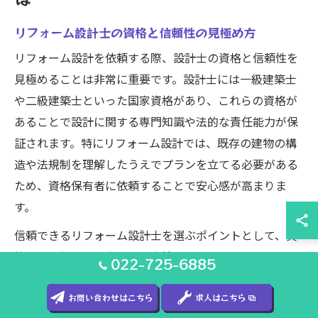
リフォーム設計士の資格と信頼性の見極め方
リフォーム設計を依頼する際、設計士の資格と信頼性を
見極めることは非常に重要です。設計士には一級建築士
や二級建築士といった国家資格があり、これらの資格が
あることで設計に関する専門知識や法的な責任能力が保
証されます。特にリフォーム設計では、既存の建物の構
造や法規制を理解したうえでプランを立てる必要がある
ため、資格保有者に依頼することで安心感が高まりま
す。
信頼できるリフォーム設計士を選ぶポイントとして、資
格証明の提示や過去の設計実績の公開が挙げられます。
022-725-6885
怪しいリフォーム業者の特徴として、資格を持たないま
ま設計を進めるケースや、費用の内訳が不透明な場合が
お問い合わせはこちら
求人はこちら