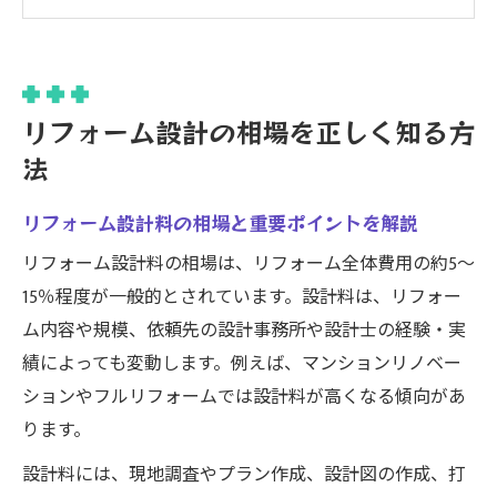
安
リフォーム設計事務所と設計士の選び方の
違い
設計図や設計資格が費用に与える影響とは
リフォーム設計の相場を正しく知る方
リフォーム設計の求人動向と相場の関連性
法
理想を叶えるリフォーム設計プラン選び
リフォーム設計で理想を実現するプランの
リフォーム設計料の相場と重要ポイントを解説
選び方
リフォーム設計料の相場は、リフォーム全体費用の約5～
設計士によるリフォーム設計プラン提案の
15％程度が一般的とされています。設計料は、リフォー
コツ
ム内容や規模、依頼先の設計事務所や設計士の経験・実
績によっても変動します。例えば、マンションリノベー
リフォーム設計図を活用したプラン比較の
ションやフルリフォームでは設計料が高くなる傾向があ
方法
ります。
リフォーム設計だけの依頼で得られるメリ
ット
設計料には、現地調査やプラン作成、設計図の作成、打