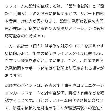
験
リフォームの設計を依頼する際、「設計事務所」と「設
計士（個人）」のどちらに依頼するかで、サポート内容
設計図作成からプラン実現までの流れ
や費用、対応力が異なります。設計事務所は複数の専門
リフォーム設計図作成の流れと注意すべき
家が在籍し、幅広い案件や大規模リノベーションにも対
点
応可能なのが特徴です。
設計事務所と進めるリフォーム設計のステ
一方、設計士（個人）は柔軟な対応やコストを抑えやす
ップ
い傾向があり、施主の希望やライフスタイルに寄り添っ
リフォーム設計だけ依頼した場合の進め方
たプラン提案を得意としています。ただし、対応できる
リフォーム設計資格者が関わる工程の違い
業務範囲やサポート体制は事務所より限定される場合が
理想のリフォーム設計プラン実現までの道
あります。
筋
選び方のポイントは、過去の施工事例やコミュニケーシ
ョン力、リフォーム設計の経験値、資格の有無などを確
認することです。自分のリフォーム内容や規模に合わせ
て、最適な依頼先を見極めることが理想実現への近道と