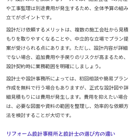
方
や工事監理は別途費用が発生するため、全体予算の組み
怪しいリフォーム業者の特徴と回避策を解
立てがポイントです。
説
設計だけ依頼するメリットは、複数の施工会社から見積
リフォーム設計求人情報から業者の質を判
もりを取りやすくなることや、中立的な立場でプラン提
断
案が受けられる点にあります。ただし、設計内容が詳細
設計だけ依頼する場合の業者選びポイント
でない場合、追加費用や手戻りのリスクが高まるため、
信頼できる設計士の見極めポイントとは
設計契約時に業務範囲を明確にしましょう。
リフォーム設計士の資格と信頼性の見極め
設計士や設計事務所によっては、初回相談や簡易プラン
方
作成を無料で行う場合もありますが、正式な設計図や詳
設計事務所と個人設計士の違いを比較解説
細見積もりには費用が発生します。費用を抑えたい場合
リフォーム設計の実績や事例で信頼度を確
は、必要な図面や資料の範囲を整理し、効率的な依頼方
認
法を検討することが大切です。
設計図の提案力が優れた設計士の特徴とは
リフォーム設計事務所と設計士の選び方の違い
リフォーム設計求人から分かる専門性と経