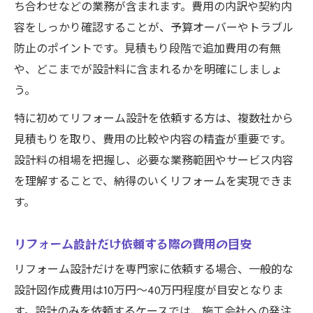
リフォーム設計資格がプラン選びに生きる
ち合わせなどの業務が含まれます。費用の内訳や契約内
理由
容をしっかり確認することが、予算オーバーやトラブル
防止のポイントです。見積もり段階で追加費用の有無
設計料や費用内訳を徹底解説します
や、どこまでが設計料に含まれるかを明確にしましょ
リフォーム設計料の内訳と費用相場の見方
う。
リフォーム設計士に頼む場合の費用事例紹
特に初めてリフォーム設計を依頼する方は、複数社から
介
見積もりを取り、費用の比較や内容の精査が重要です。
リフォーム設計図作成にかかる費用のポイ
設計料の相場を把握し、必要な業務範囲やサービス内容
ント
を理解することで、納得のいくリフォームを実現できま
リフォーム設計だけ依頼時の料金比較方法
す。
設計資格の有無で設計料はどう変わるのか
リフォーム設計で業者選びに失敗しないには
リフォーム設計だけ依頼する際の費用の目安
リフォーム設計士選びで失敗しないための
リフォーム設計だけを専門家に依頼する場合、一般的な
基準
設計図作成費用は10万円～40万円程度が目安となりま
信頼できるリフォーム設計事務所の見分け
す。設計のみを依頼するケースでは、施工会社への発注