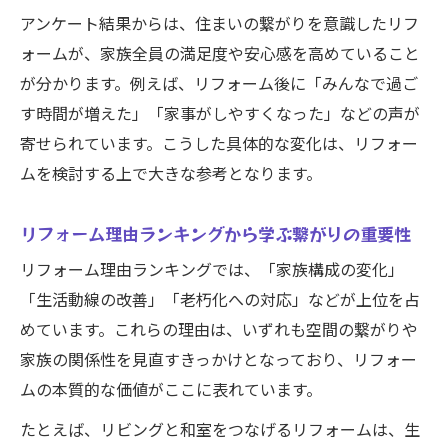
リフォームで部屋をつなげるメリットと満
アンケート結果からは、住まいの繋がりを意識したリフ
足度
ォームが、家族全員の満足度や安心感を高めていること
間取り変更リフォームがもたらす繋がりの
が分かります。例えば、リフォーム後に「みんなで過ご
効果
す時間が増えた」「家事がしやすくなった」などの声が
リフォームで家族が集う開放的空間を実現
寄せられています。こうした具体的な変化は、リフォー
リビングと和室をつなげるリフォームの魅
ムを検討する上で大きな参考となります。
力
リフォーム理由ランキングから学ぶ繋がりの重要性
横洋室つなげるリフォームの実際とポイン
ト
リフォーム理由ランキングでは、「家族構成の変化」
「生活動線の改善」「老朽化への対応」などが上位を占
リフォーム時期の選び方と失敗回避法
めています。これらの理由は、いずれも空間の繋がりや
リフォームしてはいけない時期の見極め方
家族の関係性を見直すきっかけとなっており、リフォー
リフォーム繋がりを意識した時期選びのコ
ムの本質的な価値がここに表れています。
ツ
たとえば、リビングと和室をつなげるリフォームは、生
和室一体化リフォームは時期が重要な理由