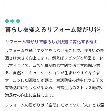
がりの力
リフォーム理由ランキングから学ぶ繋がり
の重要性
リフォーム繋がりを活かす家族コミュニケ
暮らしを変えるリフォーム繋がり術
ーション術
リフォーム部屋をつなげる工夫と満足度向
リフォーム繋がりで暮らしが快適に変化する理由
上の秘訣
リフォームを通じて空間をつなげることで、住まいの快
リビングと和室を一体化する方法
適さは大きく向上します。例えばリビングと和室を一体
リフォームで叶えるリビングと和室の一体
化することで、家族全員が同じ空間で過ごす時間が増
化手順
え、自然とコミュニケーションが生まれやすくなりま
リフォームで仕切りをなくす際の繋がりの
す。こうした間取り変更は、生活動線の効率化や空間の
工夫
有効活用にもつながるため、日常生活のストレス軽減や
満足度の向上に直結します。
リフォーム横洋室つなげる発想のポイント
とは
リフォームの繋がりは「空間」だけでなく「人」とも深