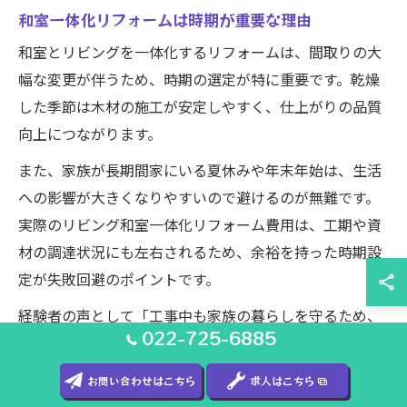
和室一体化リフォームは時期が重要な理由
和室とリビングを一体化するリフォームは、間取りの大
幅な変更が伴うため、時期の選定が特に重要です。乾燥
した季節は木材の施工が安定しやすく、仕上がりの品質
向上につながります。
また、家族が長期間家にいる夏休みや年末年始は、生活
への影響が大きくなりやすいので避けるのが無難です。
実際のリビング和室一体化リフォーム費用は、工期や資
材の調達状況にも左右されるため、余裕を持った時期設
定が失敗回避のポイントです。
経験者の声として「工事中も家族の暮らしを守るため、
022-725-6885
計画的に時期を決めて良かった」という意見も多く、リ
フォーム繋がりを意識した時期選びが満足度を左右する
お問い合わせはこちら
求人はこちら
要素となります。