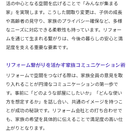
活の中心となる空間を広げることで「みんなが集まる
リフォーム理由ランキングで時期を再確認
家」を実現します。こうした間取り変更は、子供の成長
費用を抑えたリフォーム時期選びの工夫
や高齢者の見守り、家族のプライバシー確保など、多様
施工順序で変わるリフォームの満足度
なニーズに対応できる柔軟性も持っています。リフォー
リフォーム壁と床どちらが先か徹底解説
ムを通じて生まれる繋がりは、今後の暮らしの安心と満
リフォーム繋がりを考えた施工順序の選び
足度を支える重要な要素です。
方
部屋をつなげるリフォーム時の工程ポイン
リフォーム繋がりを活かす家族コミュニケーション術
ト
リフォームで空間をつなげる際は、家族全員の意見を取
失敗しないためのリフォーム順序の工夫
り入れることが円滑なコミュニケーションの第一歩で
リフォーム理由ランキングからみる満足度
す。事前に「どのような部屋にしたいか」「どんな使い
向上
方を想定するか」を話し合い、共通のイメージを持つこ
とが成功の秘訣です。リフォーム会社との打ち合わせで
も、家族の希望を具体的に伝えることで満足度の高い仕
上がりとなります。