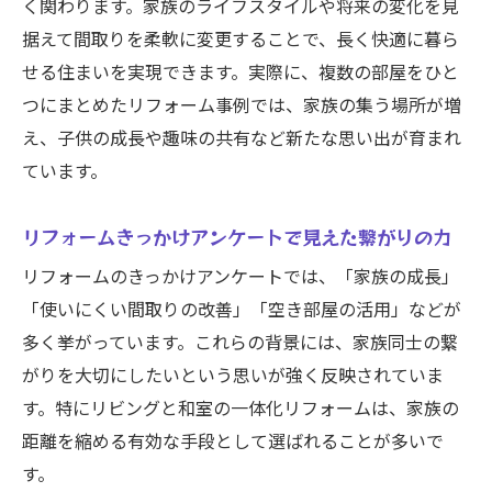
リフォーム実例に学ぶ和室一体化の注意点
く関わります。家族のライフスタイルや将来の変化を見
据えて間取りを柔軟に変更することで、長く快適に暮ら
仕切りリフォームで変わる部屋の繋がりと
せる住まいを実現できます。実際に、複数の部屋をひと
快適さ
つにまとめたリフォーム事例では、家族の集う場所が増
繋がりを重視したリフォーム計画の極意
え、子供の成長や趣味の共有など新たな思い出が育まれ
リフォーム繋がりを考えた間取り計画の作
ています。
り方
リフォーム理由ランキングを活かす計画術
リフォームきっかけアンケートで見えた繋がりの力
家族をつなぐリフォーム計画の進め方と注
リフォームのきっかけアンケートでは、「家族の成長」
意点
「使いにくい間取りの改善」「空き部屋の活用」などが
リフォームきっかけアンケートから考える
多く挙がっています。これらの背景には、家族同士の繋
繋がり
がりを大切にしたいという思いが強く反映されていま
リフォーム部屋をつなげるアイデアと実践
す。特にリビングと和室の一体化リフォームは、家族の
例
距離を縮める有効な手段として選ばれることが多いで
部屋がつながる間取りリフォームの魅力
す。