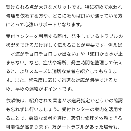
水道局指定業者と民間業者の違いを理解
受けられる点が大きなメリットです。特に初めて水漏れ
水漏れ修理依頼時の事前見積もりの重要性
修理を依頼する方や、どこに頼めば良いか迷っている方
仙台市水道局漏水調査サービスの活用方法
にとって心強いサポートとなります。
水漏れ修理後のアフターサポート確認ポイ
受付センターを利用する際は、発生しているトラブルの
ント
状況をできるだけ詳しく伝えることが重要です。例えば
水漏れ修理で失敗しないための要点
「水道がチョロチョロしか出ない」や「蛇口から水が止
水漏れ修理で後悔しない業者選びのコツ
まらない」など、症状や場所、発生時間を整理して伝え
仙台市水道局の漏水減免制度を賢く利用
ると、よりスムーズに適切な業者を紹介してもらえま
す。また、緊急度に応じて迅速な対応が期待できるた
水漏れ修理の見積もり内容を比較検討する
め、早めの連絡がポイントです。
水道トラブルの再発防止策を徹底しよう
依頼後は、紹介された業者が水道局指定かどうかの確認
水漏れ修理依頼時のトラブル回避法
も忘れずに行いましょう。受付センターの案内を活用す
ることで、悪質な業者を避け、適切な修理を依頼できる
可能性が高まります。万が一トラブルがあった場合も、