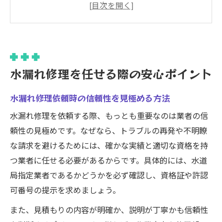
水漏れ修理で悪質業者を避けるチェックポ
イント
水漏れ修理の相場感を把握して安心依頼
水道局指定業者一覧を活用するメリット
突然の水漏れトラブル対処法を解説
水漏れ修理を任せる際の安心ポイント
水漏れ修理前にまず確認したい応急処置
水漏れ修理依頼時の信頼性を見極める方法
トラブル時に仙台市水道局へ連絡する判断
基準
水漏れ修理を依頼する際、もっとも重要なのは業者の信
頼性の見極めです。なぜなら、トラブルの再発や不明瞭
水道がチョロチョロ出る場合の原因と修理
な請求を避けるためには、確かな実績と適切な資格を持
法
つ業者に任せる必要があるからです。具体的には、水道
水漏れ修理に必要な情報収集のポイント
局指定業者であるかどうかを必ず確認し、資格証や許認
水道トラブルで慌てないための対策術
可番号の提示を求めましょう。
仙台市の水漏れ修理で信頼できる選択肢
また、見積もりの内容が明確か、説明が丁寧かも信頼性
水漏れ修理で信頼される業者選びの基準