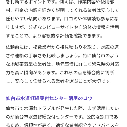
を判断するポイントです。例えば、作業内容や使用部
仙台市水道局指定業者を選ぶ安心感
材、料金の内訳を細かく説明してくれる業者は安心して
水漏れ修理の口コミや評価を活用する方法
任せやすい傾向があります。口コミや体験談も参考にな
水漏れトラブル時の相談窓口を知っておく
りますが、公式なレビューサイトや自治体の情報を活用
利点
することで、より客観的な評価を確認できます。
水漏れ修理依頼時の見積もり比較の重要性
依頼前には、複数業者から相見積もりを取り、対応の速
安心感が得られる水漏れ修理の手順紹介
さや連絡の丁寧さも比較しましょう。特に仙台市のよう
水漏れ修理の基本手順と事前確認事項
な地域密着型の業者は、地元事情に詳しく緊急時の対応
仙台市水道修繕受付センター利用時の流れ
力も高い傾向があります。これらの点を総合的に判断
し、安心して任せられる業者を選ぶことが大切です。
修理依頼から作業完了までのポイント解説
水漏れ修理の説明対応で重視すべき点
仙台市水道修繕受付センター活用のコツ
水漏れ修理完了後に行うべきチェック方法
仙台市で水漏れトラブルが発生した際、まず活用したい
水道トラブルに強い修理依頼の進め方
のが仙台市水道修繕受付センターです。公的な窓口であ
水漏れ修理で役立つトラブル事例の活用法
るため、信頼性が高く、適切な業者紹介やアドバイスを