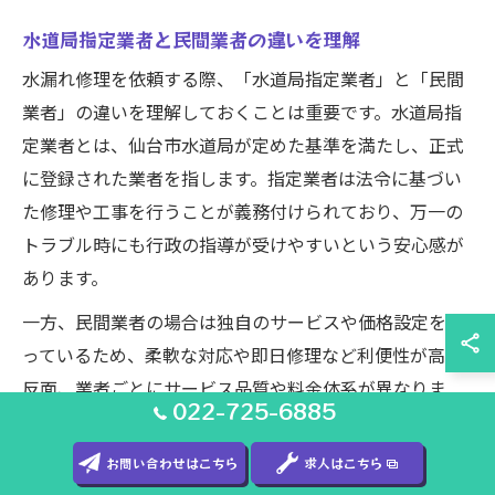
水道局指定業者と民間業者の違いを理解
水漏れ修理を依頼する際、「水道局指定業者」と「民間
業者」の違いを理解しておくことは重要です。水道局指
定業者とは、仙台市水道局が定めた基準を満たし、正式
に登録された業者を指します。指定業者は法令に基づい
た修理や工事を行うことが義務付けられており、万一の
トラブル時にも行政の指導が受けやすいという安心感が
あります。
一方、民間業者の場合は独自のサービスや価格設定を行
っているため、柔軟な対応や即日修理など利便性が高い
反面、業者ごとにサービス品質や料金体系が異なりま
022-725-6885
す。特に「悪質業者一覧」などで指摘されるような、過
剰請求や不十分な説明などのトラブルに注意が必要で
お問い合わせはこちら
求人はこちら
す。