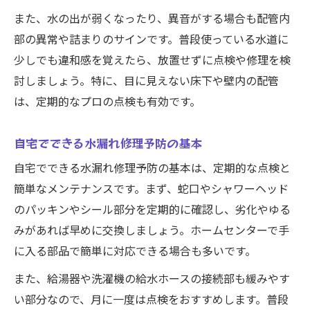
日々の点検で水漏れ修理を遠ざける秘訣
また、水の出が弱くなったり、異音がする場合も配管内
水漏れ修理のプロも推奨するケア習慣
部の異常や詰まりのサインです。普段使っている水道に
家庭で続ける水漏れ修理予防のコツ
少しでも違和感を覚えたら、放置せずに点検や修理を検
水漏れ修理を防ぐセルフチェックの極意
討しましょう。特に、目に見えない床下や壁内の配管
水道水の安全維持に役立つセルフ点検術
は、定期的なプロの点検も有効です。
水漏れ修理を減らす安全な水道点検術
自宅でできる水漏れ修理予防の基本
毎日のセルフチェックで水質を守る方法
自宅でできる水漏れ修理予防の基本は、定期的な点検と
水漏れ修理予防に最適な点検チェックリス
簡単なメンテナンスです。まず、蛇口やシャワーヘッド
ト
のパッキンやシール部分を定期的に確認し、劣化やゆる
水道水の安全維持に効く日常の点検方法
みがあれば早めに交換しましょう。ホームセンターで手
水漏れ修理を防ぐための自己診断のすすめ
に入る部品で簡単に対応できる場合も多いです。
また、給湯器や洗濯機の給水ホースの接続部も緩みやす
い部分なので、月に一度は点検をおすすめします。普段