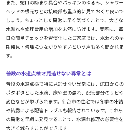
また、蛇口の締まり具合やパッキンのゆるみ、シャワー
家庭の水道点検で気をつけるべきサイン
ヘッドの根元などの接続部も重点的に見ておくと良いで
水漏れ修理に役立つ初期症状の見極め方
しょう。ちょっとした異常に早く気づくことで、大きな
日常点検で異常を発見する水漏れ予防策
水漏れや修理費用の増加を未然に防げます。実際に、毎
水漏れ修理につながる異常検知ポイント
日の簡単チェックを習慣化したご家庭では、水漏れの早
水道法20条を踏まえた自宅チェックのコツ
期発見・修理につながりやすいという声も多く聞かれま
す。
水道法20条に基づく水漏れ修理の注意点
自宅で実践できる水道法20条対応の点検法
普段の水道点検で見逃せない異常とは
水漏れ修理を防ぐための検査頻度と習慣
普段の水道点検で特に見逃せない異常には、蛇口からの
水道法20条を意識した家庭の水道チェック
ポタポタとした水滴、床や壁の濡れ、配管部分のサビや
術
変色などが挙げられます。仙台市の住宅では冬季の凍結
安心のための水漏れ修理と法的基準理解
や結露による配管トラブルも報告されています。これら
水漏れ修理リスクを減らす日常ケアの極意
の異常を早期に発見することで、水漏れ修理の必要性を
水漏れ修理リスク軽減のための毎日ケア法
大きく減らすことができます。