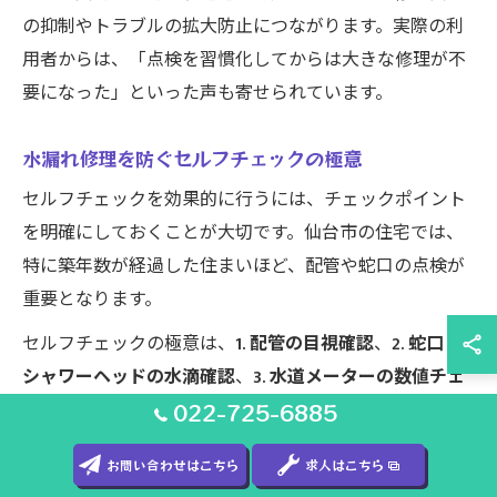
の抑制やトラブルの拡大防止につながります。実際の利
用者からは、「点検を習慣化してからは大きな修理が不
要になった」といった声も寄せられています。
水漏れ修理を防ぐセルフチェックの極意
セルフチェックを効果的に行うには、チェックポイント
を明確にしておくことが大切です。仙台市の住宅では、
特に築年数が経過した住まいほど、配管や蛇口の点検が
重要となります。
セルフチェックの極意は、
1. 配管の目視確認
、
2. 蛇口・
シャワーヘッドの水滴確認
、
3. 水道メーターの数値チェ
ック
を定期的に行うことです。水道法や仙台市の水質管
022-725-6885
理基準に基づき、家庭でもできる範囲の点検を心掛けま
お問い合わせはこちら
求人はこちら
しょう。