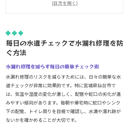
自宅でできる水漏れ修理予防の基本
水漏れ修理リスクを抑える習慣作りのコツ
水道メーター活用で水漏れ早期発見を目指
す
仙台市の水道水を安心して飲むための習慣
毎日の水道チェックで水漏れ修理を防
仙台市の水道水を安心して飲む確認ポイン
ぐ方法
ト
水漏れ修理を減らす毎日の簡単チェック術
水漏れ修理と水道水の安全チェック方法
水漏れ修理のリスクを減らすためには、日々の簡単な水
水道法20条を意識した日常の水道確認術
道チェックが非常に効果的です。特に宮城県仙台市で
家庭でできる水道水の味・臭気チェック方
は、気温や湿度の変化が激しく、配管や蛇口の劣化が進
法
みやすい傾向があります。毎朝や帰宅時に蛇口やシンク
水漏れ修理を意識した水質管理のポイント
下の配管、トイレ周りを目視で確認し、水滴や濡れ跡が
異常を早期発見する水漏れ対策のポイント
ないかを確かめることが大切です。
水漏れ修理を早める異常発見のコツ